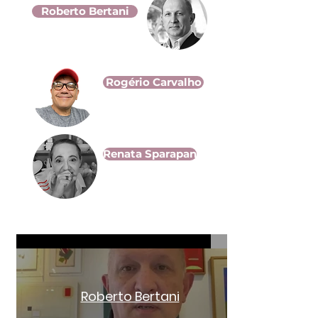
Roberto Bertani
Rogério Carvalho
Renata Sparapan
Ouça os participantes
Roberto Bertani