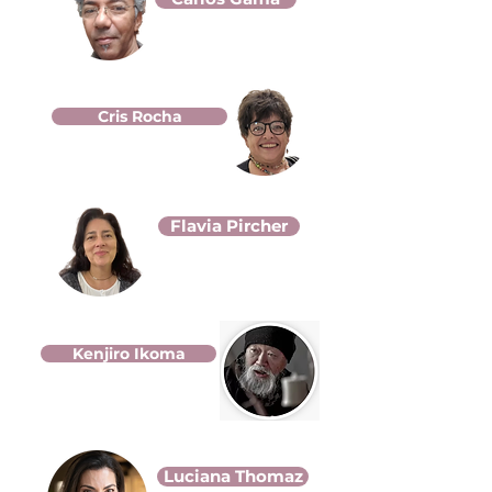
Cris Rocha
Flavia Pircher
Kenjiro Ikoma
Luciana Thomaz