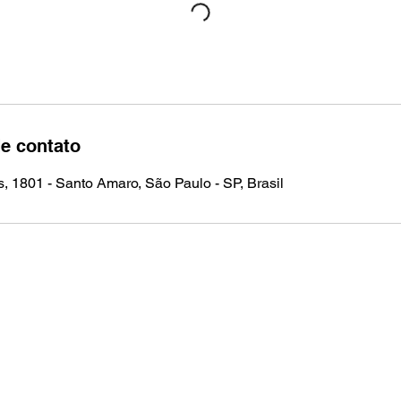
e contato
s, 1801 - Santo Amaro, São Paulo - SP, Brasil
Realização:
Atelier de Arte Tsuru Ltda.
Al. dos Guatás, 445 - São Paulo/SP - CEP 04053-041
CNPJ: 09.270.958/0001-77
E-mail: ateliertsuru@ateliertsuru.com.br
Tel.: +55 11 98417-5894