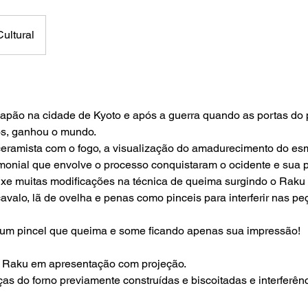
ultural
apão na cidade de Kyoto e após a guerra quando as portas do 
os, ganhou o mundo.
eramista com o fogo, a visualização do amadurecimento do esm
monial que envolve o processo conquistaram o ocidente e sua
ouxe muitas modificações na técnica de queima surgindo o Raku
 cavalo, lã de ovelha e penas como pinceis para interferir nas p
a um pincel que queima e some ficando apenas sua impressão!
 o Raku em apresentação com projeção.
ças do forno previamente construídas e biscoitadas e interferê