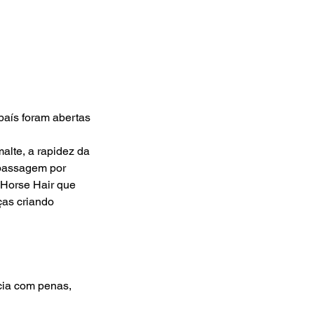
país foram abertas
alte, a rapidez da
 passagem por
 Horse Hair que
eças criando
ncia com penas,