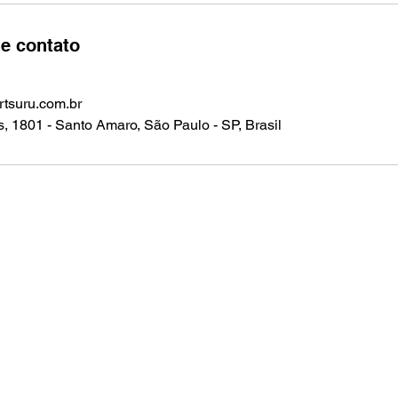
e contato
rtsuru.com.br
s, 1801 - Santo Amaro, São Paulo - SP, Brasil
Realização:
Atelier de Arte Tsuru Ltda.
Al. dos Guatás, 445 - São Paulo/SP - CEP 04053-041
CNPJ: 09.270.958/0001-77
E-mail: ateliertsuru@ateliertsuru.com.br
Tel.: +55 11 98417-5894
Política de desistência/cancelamento e reembolso